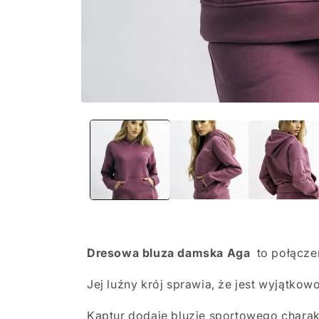
Otwórz
multimedia
1
w
oknie
modalnym
Dresowa bluza damska Aga
to połączen
Jej luźny krój sprawia, że jest wyjątko
Kaptur dodaje bluzie sportowego charakt