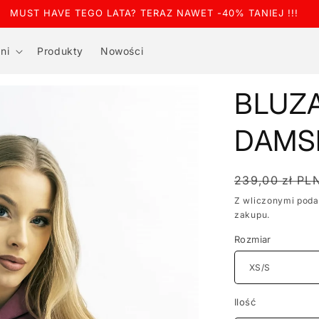
MUST HAVE TEGO LATA? TERAZ NAWET -40% TANIEJ !!!
ni
Produkty
Nowości
BLUZ
DAMS
Cena
239,00 zł PL
regularna
Z wliczonymi pod
zakupu.
Rozmiar
Ilość