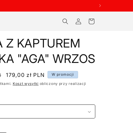
Zaloguj
Koszyk
się
A Z KAPTUREM
KA "AGA" WRZOS
Cena
179,00 zł PLN
N
W promocji
promocyjna
atkami.
Koszt wysyłki
obliczony przy realizacji