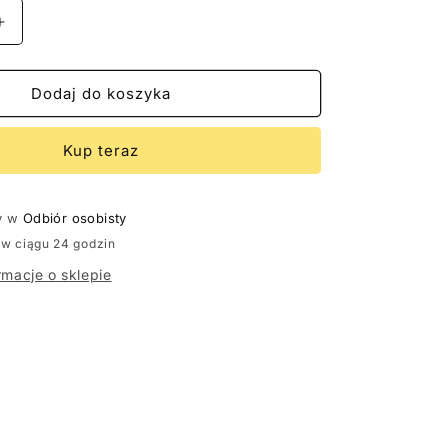
Zwiększ
ilość
dla
BLUZA
Dodaj do koszyka
Z
M
KAPTUREM
Kup teraz
DAMSKA
quot;
&quot;AGA&quot;
WRZOS
y w
Odbiór osobisty
w ciągu 24 godzin
rmacje o sklepie