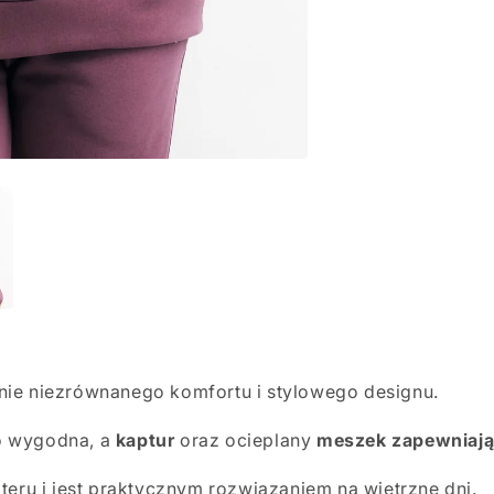
ie niezrównanego komfortu i stylowego designu.
wo wygodna, a
kaptur
oraz ocieplany
meszek zapewniają
eru i jest praktycznym rozwiązaniem na wietrzne dni.