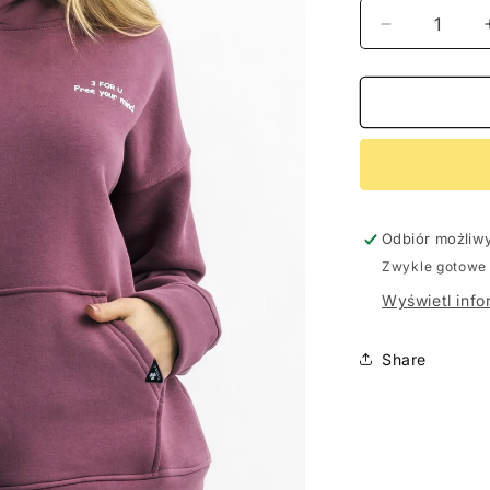
Zmniejsz
ilość
dla
BLUZA
Z
KAPTURE
DAMSKA
&quot;AGA&
WRZOS
Odbiór możliw
Zwykle gotowe 
Wyświetl info
Share